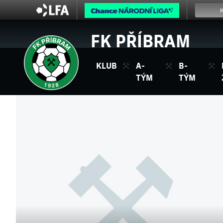
FK PŘÍBRAM
KLUB
A-
B-
TÝM
TÝM