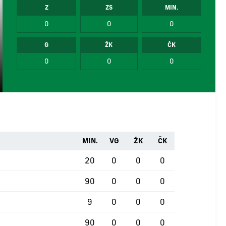
Z
ZS
MIN.
0
0
0
G
ŽK
ČK
0
0
0
MIN.
VG
ŽK
ČK
20
0
0
0
90
0
0
0
9
0
0
0
90
0
0
0