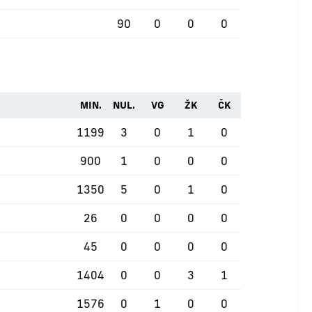
90
0
0
0
MIN.
NUL.
VG
ŽK
ČK
1199
3
0
1
0
900
1
0
0
0
1350
5
0
1
0
26
0
0
0
0
45
0
0
0
0
1404
0
0
3
1
1576
0
1
0
0