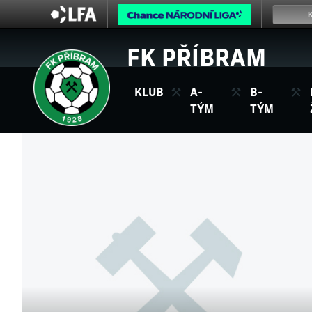
FK PŘÍBRAM
KLUB
A-
B-
TÝM
TÝM