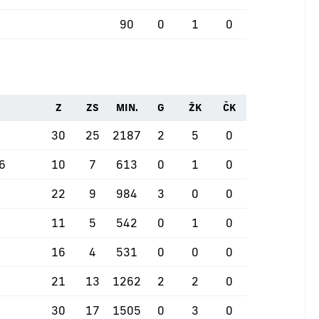
90
0
1
0
Z
ZS
MIN.
G
ŽK
ČK
30
25
2187
2
5
0
26
10
7
613
0
1
0
22
9
984
3
0
0
11
5
542
0
1
0
16
4
531
0
0
0
21
13
1262
2
2
0
30
17
1505
0
3
0