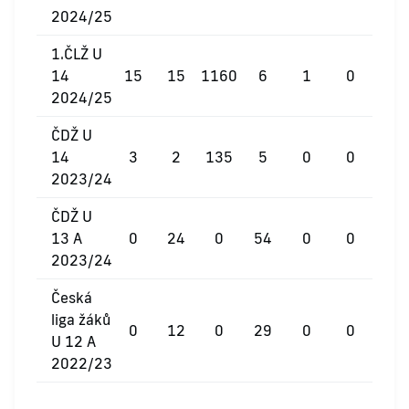
2024/25
1.ČLŽ U
14
15
15
1160
6
1
0
2024/25
ČDŽ U
14
3
2
135
5
0
0
2023/24
ČDŽ U
13 A
0
24
0
54
0
0
2023/24
Česká
liga žáků
0
12
0
29
0
0
U 12 A
2022/23