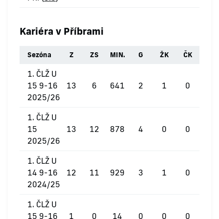
Kariéra v Příbrami
Sezóna
Z
ZS
MIN.
G
ŽK
ČK
1. ČLŽ U
15 9-16
13
6
641
2
1
0
2025/26
1. ČLŽ U
15
13
12
878
4
0
0
2025/26
1. ČLŽ U
14 9-16
12
11
929
3
1
0
2024/25
1. ČLŽ U
15 9-16
1
0
14
0
0
0