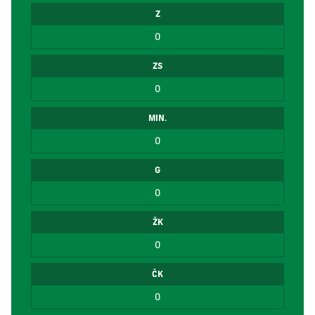
Z
0
ZS
0
MIN.
0
G
0
ŽK
0
ČK
0