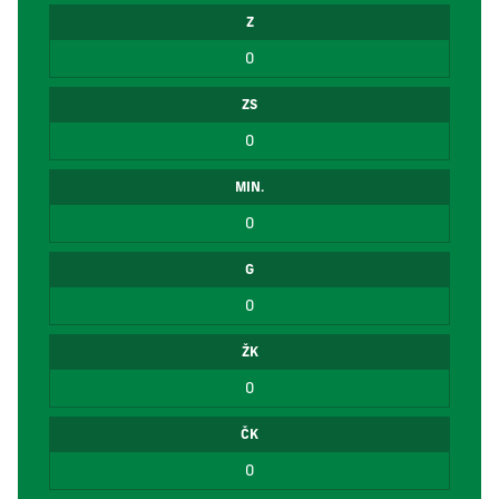
Z
0
ZS
0
MIN.
0
G
0
ŽK
0
ČK
0