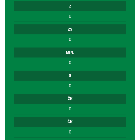
Z
0
ZS
0
MIN.
0
G
0
ŽK
0
ČK
0