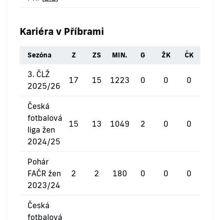
Kariéra v Příbrami
Sezóna
Z
ZS
MIN.
G
ŽK
ČK
3. ČLŽ
17
15
1223
0
0
0
2025/26
Česká
fotbalová
15
13
1049
2
0
0
liga žen
2024/25
Pohár
FAČR žen
2
2
180
0
0
0
2023/24
Česká
fotbalová