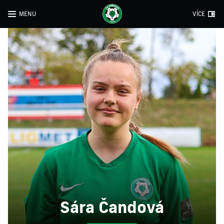
MENU
VÍCE
Sára Čandová