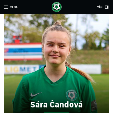
MENU
VÍCE
Sára Čandová