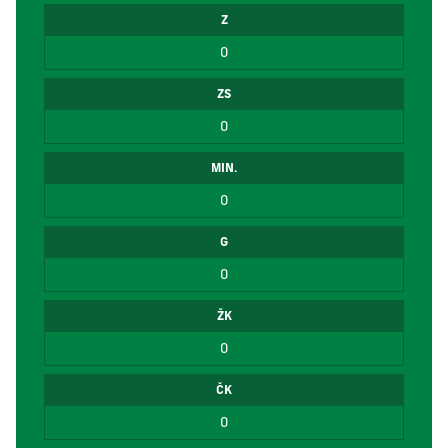
Z
0
ZS
0
MIN.
0
G
0
ŽK
0
ČK
0