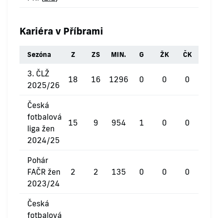
Kariéra v Příbrami
Sezóna
Z
ZS
MIN.
G
ŽK
ČK
3. ČLŽ
18
16
1296
0
0
0
2025/26
Česká
fotbalová
15
9
954
1
0
0
liga žen
2024/25
Pohár
FAČR žen
2
2
135
0
0
0
2023/24
Česká
fotbalová