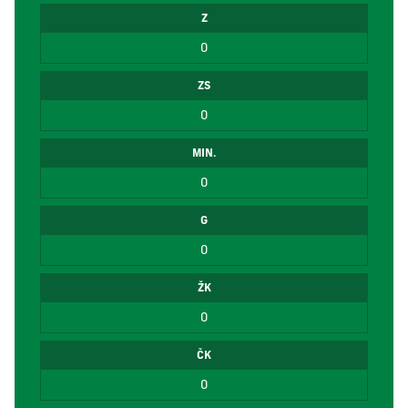
Z
0
ZS
0
MIN.
0
G
0
ŽK
0
ČK
0