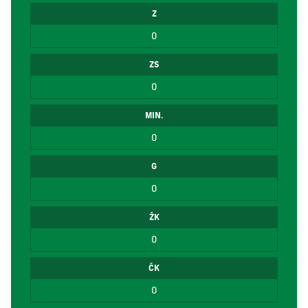
Z
0
ZS
0
MIN.
0
G
0
ŽK
0
ČK
0