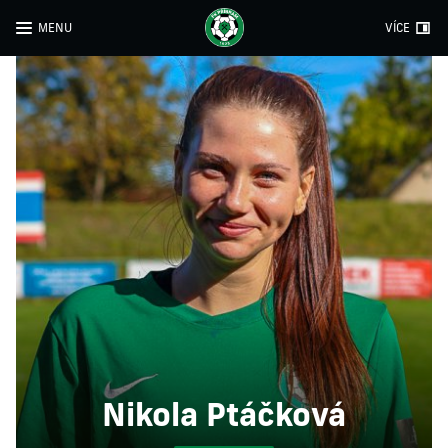
MENU
VÍCE
Nikola Ptáčková