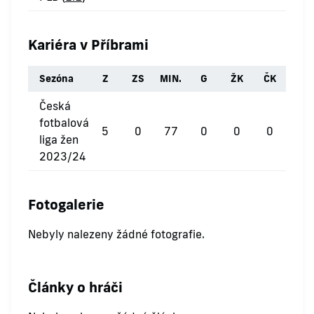
Kariéra v Příbrami
Sezóna
Z
ZS
MIN.
G
ŽK
ČK
Česká
fotbalová
5
0
77
0
0
0
liga žen
2023/24
Fotogalerie
Nebyly nalezeny žádné fotografie.
Články o hráči