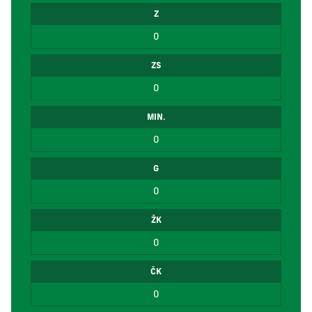
Z
0
ZS
0
MIN.
0
G
0
ŽK
0
ČK
0