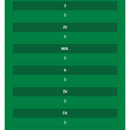
Z
0
ZS
0
MIN.
0
G
0
ŽK
0
ČK
0