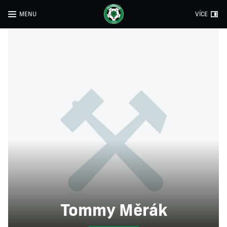
MENU
VÍCE
Tommy Měrák