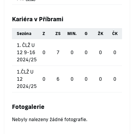
Kariéra v Příbrami
Sezóna
Z
ZS
MIN.
G
ŽK
ČK
1. ČLŽ U
12 9-16
0
7
0
0
0
0
2024/25
1.ČLŽ U
12
0
6
0
0
0
0
2024/25
Fotogalerie
Nebyly nalezeny žádné fotografie.