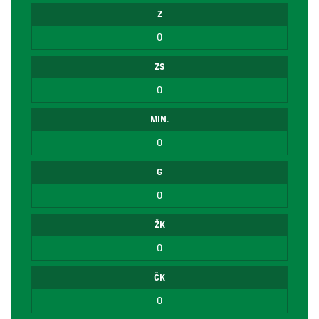
Z
0
ZS
0
MIN.
0
G
0
ŽK
0
ČK
0