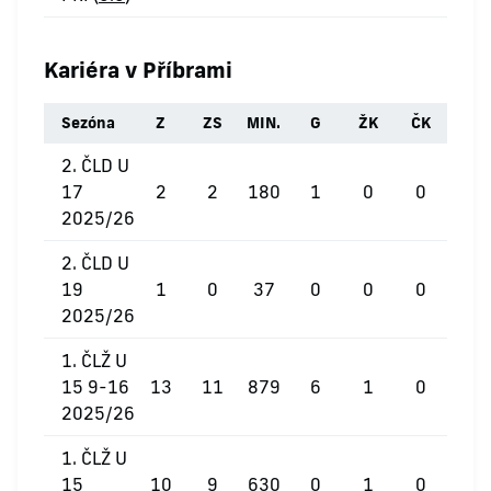
Kariéra v Příbrami
Sezóna
Z
ZS
MIN.
G
ŽK
ČK
2. ČLD U
17
2
2
180
1
0
0
2025/26
2. ČLD U
19
1
0
37
0
0
0
2025/26
1. ČLŽ U
15 9-16
13
11
879
6
1
0
2025/26
1. ČLŽ U
15
10
9
630
0
1
0