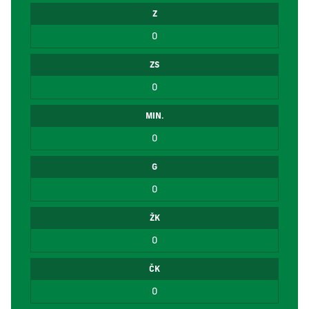
Z
0
ZS
0
MIN.
0
G
0
ŽK
0
ČK
0