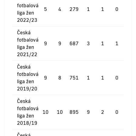
fotbalová
5
4
279
1
1
0
liga žen
2022/23
Česká
fotbalová
9
9
687
3
1
1
liga žen
2021/22
Česká
fotbalová
9
8
751
1
1
0
liga žen
2019/20
Česká
fotbalová
10
10
895
9
2
0
liga žen
2018/19
Česká