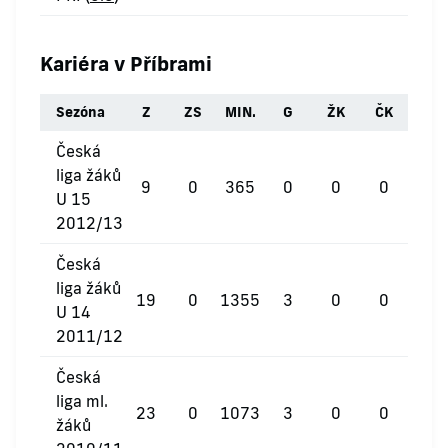
Kariéra v Příbrami
Sezóna
Z
ZS
MIN.
G
ŽK
ČK
Česká
liga žáků
9
0
365
0
0
0
U 15
2012/13
Česká
liga žáků
19
0
1355
3
0
0
U 14
2011/12
Česká
liga ml.
23
0
1073
3
0
0
žáků