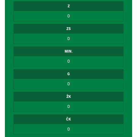
Z
0
ZS
0
MIN.
0
G
0
ŽK
0
ČK
0