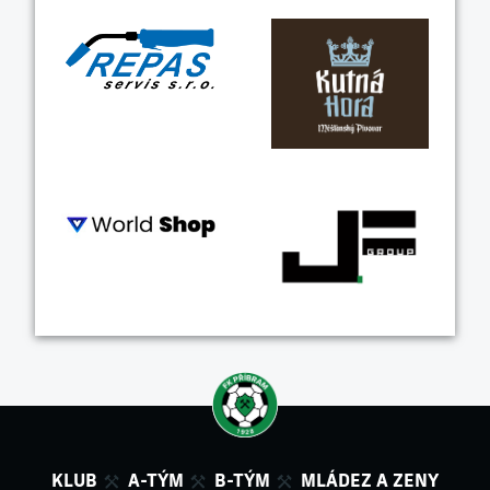
KLUB
A-TÝM
B-TÝM
MLÁDEZ A ZENY