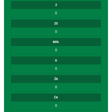
Z
0
ZS
0
MIN.
0
G
0
ŽK
0
ČK
0