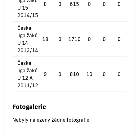
liga žáků
8
0
615
0
0
0
U 15
2014/15
Česká
liga žáků
19
0
1710
0
0
0
U 14
2013/14
Česká
liga žáků
9
0
810
10
0
0
U 12 A
2011/12
Fotogalerie
Nebyly nalezeny žádné fotografie.