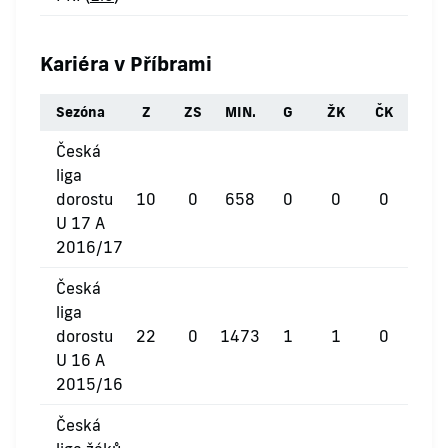
Kariéra v Příbrami
Sezóna
Z
ZS
MIN.
G
ŽK
ČK
Česká
liga
dorostu
10
0
658
0
0
0
U 17 A
2016/17
Česká
liga
dorostu
22
0
1473
1
1
0
U 16 A
2015/16
Česká