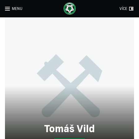
MENU
VÍCE
Tomáš Vild