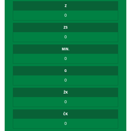
Z
0
ZS
0
MIN.
0
G
0
ŽK
0
ČK
0