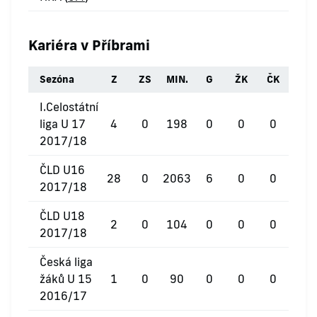
Kariéra v Příbrami
Sezóna
Z
ZS
MIN.
G
ŽK
ČK
I.Celostátní
liga U 17
4
0
198
0
0
0
2017/18
ČLD U16
28
0
2063
6
0
0
2017/18
ČLD U18
2
0
104
0
0
0
2017/18
Česká liga
žáků U 15
1
0
90
0
0
0
2016/17