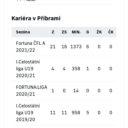
Kariéra v Příbrami
Sezóna
Z
ZS
MIN.
G
ŽK
ČK
Fortuna ČFL A
21
16
1373
6
0
0
2021/22
I.Celostátní
liga U19
4
4
358
1
0
0
2020/21
FORTUNA:LIGA
1
0
14
0
0
0
2020/21
I.Celostátní
liga U19
11
11
958
5
0
0
2019/20