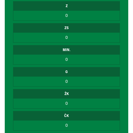
Z
0
ZS
0
MIN.
0
G
0
ŽK
0
ČK
0