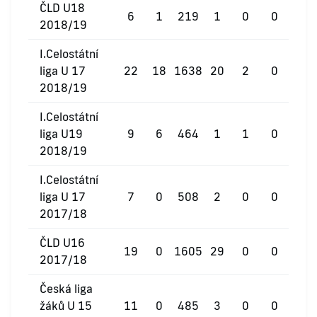
ČLD U18
6
1
219
1
0
0
2018/19
I.Celostátní
liga U 17
22
18
1638
20
2
0
2018/19
I.Celostátní
liga U19
9
6
464
1
1
0
2018/19
I.Celostátní
liga U 17
7
0
508
2
0
0
2017/18
ČLD U16
19
0
1605
29
0
0
2017/18
Česká liga
žáků U 15
11
0
485
3
0
0