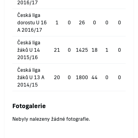
2016/17
Česká liga
dorostu U 16
1
0
26
0
0
0
A 2016/17
Česká liga
žáků U 14
21
0
1425
18
1
0
2015/16
Česká liga
žáků U 13 A
20
0
1800
44
0
0
2014/15
Fotogalerie
Nebyly nalezeny žádné fotografie.