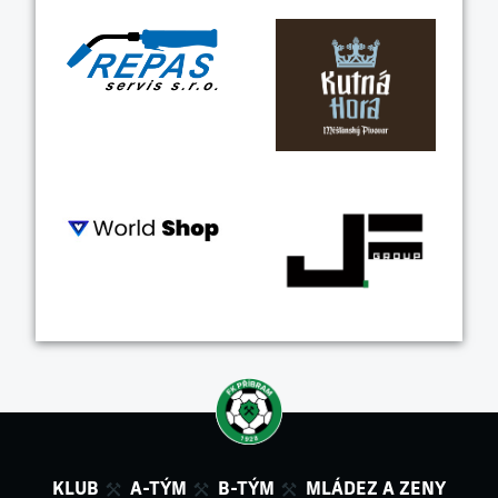
KLUB
A-TÝM
B-TÝM
MLÁDEZ A ZENY