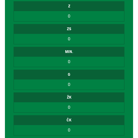
Z
0
ZS
0
MIN.
0
G
0
ŽK
0
ČK
0