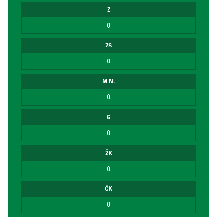
Z
0
ZS
0
MIN.
0
G
0
ŽK
0
ČK
0