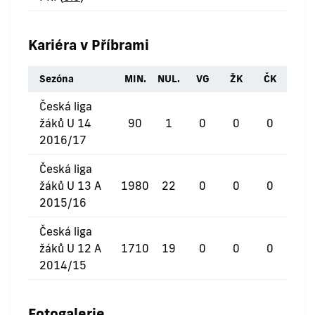
Kariéra v Příbrami
Sezóna
MIN.
NUL.
VG
ŽK
ČK
Česká liga
žáků U 14
90
1
0
0
0
2016/17
Česká liga
žáků U 13 A
1980
22
0
0
0
2015/16
Česká liga
žáků U 12 A
1710
19
0
0
0
2014/15
Fotogalerie