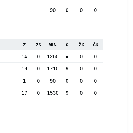
90
0
0
0
Z
ZS
MIN.
G
ŽK
ČK
14
0
1260
4
0
0
19
0
1710
9
0
0
1
0
90
0
0
0
17
0
1530
9
0
0