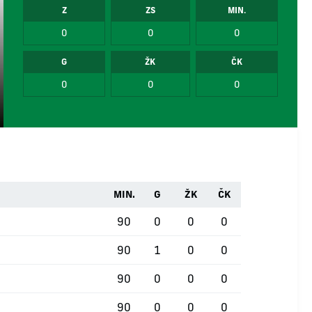
Z
ZS
MIN.
0
0
0
G
ŽK
ČK
0
0
0
MIN.
G
ŽK
ČK
90
0
0
0
90
1
0
0
90
0
0
0
90
0
0
0