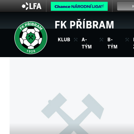
FK PŘÍBRAM
KLUB
A-
B-
TÝM
TÝM