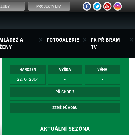
KLUBY
PROJEKTY LFA
MLÁDEŽ A
FOTOGALERIE
FK PŘÍBRAM
ŽENY
TV
NAROZEN
VÝŠKA
VÁHA
22. 6. 2004
-
-
PŘÍCHOD Z
ZEMĚ PŮVODU
AKTUÁLNÍ SEZÓNA