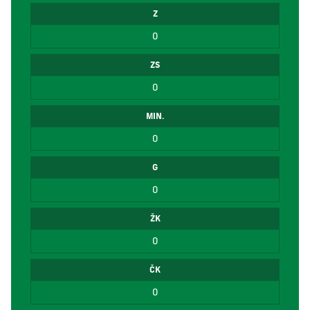
Z
0
ZS
0
MIN.
0
G
0
ŽK
0
ČK
0