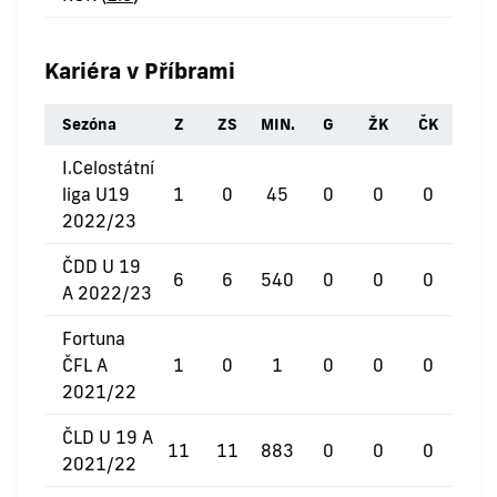
Kariéra v Příbrami
Sezóna
Z
ZS
MIN.
G
ŽK
ČK
I.Celostátní
liga U19
1
0
45
0
0
0
2022/23
ČDD U 19
6
6
540
0
0
0
A 2022/23
Fortuna
ČFL A
1
0
1
0
0
0
2021/22
ČLD U 19 A
11
11
883
0
0
0
2021/22