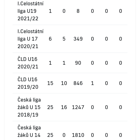
I.Celostátní
liga U19
1
0
8
0
0
0
2021/22
I.Celostátní
liga U 17
6
5
349
0
0
0
2020/21
ČLD U16
1
1
90
0
0
0
2020/21
ČLD U16
15
10
846
1
0
0
2019/20
Česká liga
žáků U 15
25
16
1247
0
0
0
2018/19
Česká liga
žáků U 14
25
0
1810
0
0
0