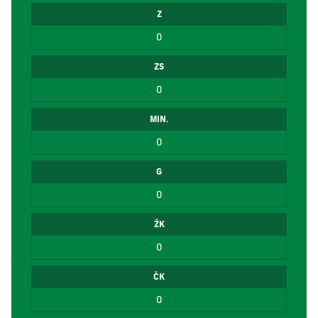
Z
0
ZS
0
MIN.
0
G
0
ŽK
0
ČK
0