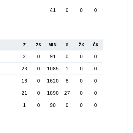
41
0
0
0
Z
ZS
MIN.
G
ŽK
ČK
2
0
91
0
0
0
23
0
1085
1
0
0
18
0
1620
6
0
0
21
0
1890
27
0
0
1
0
90
0
0
0