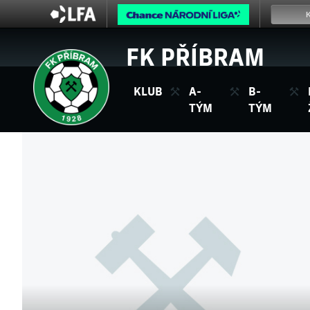
FK PŘÍBRAM
KLUB
A-
B-
TÝM
TÝM