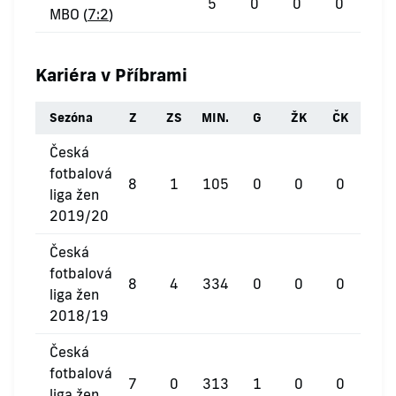
5
0
0
0
MBO (
7:2
)
Kariéra v Příbrami
Sezóna
Z
ZS
MIN.
G
ŽK
ČK
Česká
fotbalová
8
1
105
0
0
0
liga žen
2019/20
Česká
fotbalová
8
4
334
0
0
0
liga žen
2018/19
Česká
fotbalová
7
0
313
1
0
0
liga žen