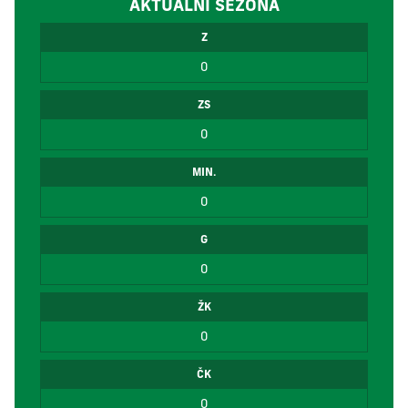
AKTUÁLNÍ SEZÓNA
Z
0
ZS
0
MIN.
0
G
0
ŽK
0
ČK
0