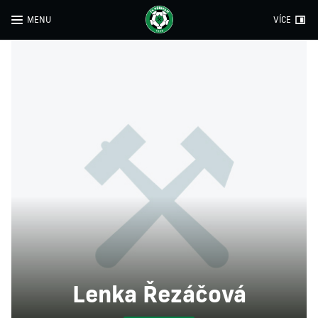
MENU
VÍCE
Lenka Řezáčová