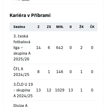
Kariéra v Příbrami
Sezóna
Z
ZS
MIN.
G
ŽK
ČK
3. česká
fotbalová
liga –
14
6
642
0
2
0
skupina A
2025/26
ČFL A
8
1
146
0
1
0
2024/25
3.ČLD U 19
- skupina
13
12
1029
13
1
0
A 2024/25
Divize A