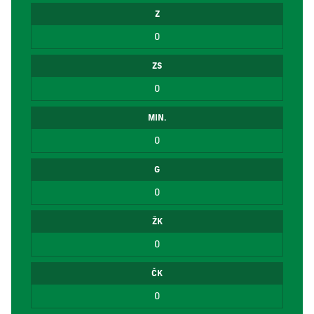
Z
0
ZS
0
MIN.
0
G
0
ŽK
0
ČK
0