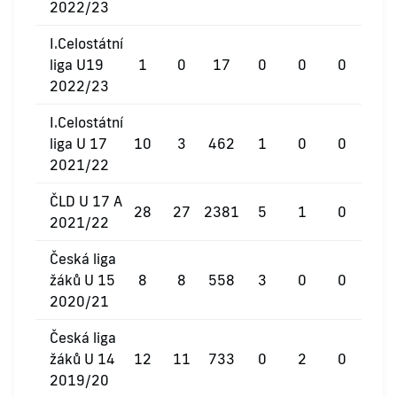
2022/23
I.Celostátní
liga U19
1
0
17
0
0
0
2022/23
I.Celostátní
liga U 17
10
3
462
1
0
0
2021/22
ČLD U 17 A
28
27
2381
5
1
0
2021/22
Česká liga
žáků U 15
8
8
558
3
0
0
2020/21
Česká liga
žáků U 14
12
11
733
0
2
0
2019/20