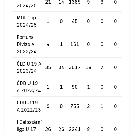
21
14
1385
9
3
0
2024/25
MOL Cup
1
0
45
0
0
0
2024/25
Fortuna
Divize A
4
1
161
0
0
0
2023/24
ČLD U 19 A
35
34
3017
18
7
0
2023/24
ČDD U 19
1
1
90
1
0
0
A 2023/24
ČDD U 19
9
8
755
2
1
0
A 2022/23
I.Celostátní
liga U 17
26
26
2241
8
0
0