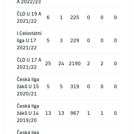
A 2022/23
ČLD U 19 A
6
1
225
0
0
0
2021/22
I.Celostátní
liga U 17
5
3
229
0
0
0
2021/22
ČLD U 17 A
25
24
2190
2
2
0
2021/22
Česká liga
žáků U 15
5
5
319
0
0
0
2020/21
Česká liga
žáků U 14
13
13
967
1
1
0
2019/20
Česká liga