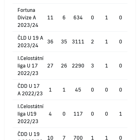
Fortuna
Divize A
11
6
634
0
1
0
2023/24
ČLD U 19 A
36
35
3111
2
1
0
2023/24
I.Celostátní
liga U 17
27
26
2290
3
1
0
2022/23
ČDD U 17
1
1
45
0
0
0
A 2022/23
I.Celostátní
liga U19
4
0
117
0
0
1
2022/23
ČDD U 19
10
7
700
1
1
0