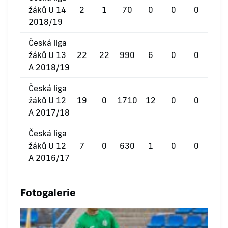
žáků U 14
2
1
70
0
0
0
2018/19
Česká liga
žáků U 13
22
22
990
6
0
0
A 2018/19
Česká liga
žáků U 12
19
0
1710
12
0
0
A 2017/18
Česká liga
žáků U 12
7
0
630
1
0
0
A 2016/17
Fotogalerie