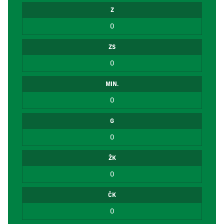
Z
0
ZS
0
MIN.
0
G
0
ŽK
0
ČK
0