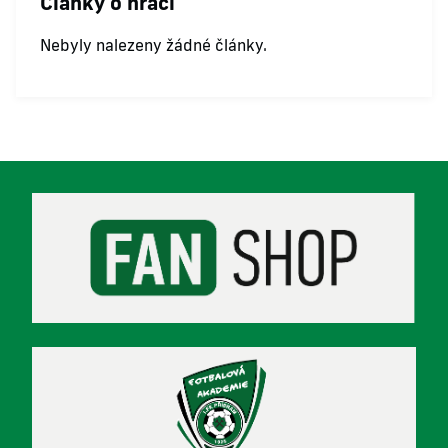
Články o hráči
Nebyly nalezeny žádné články.