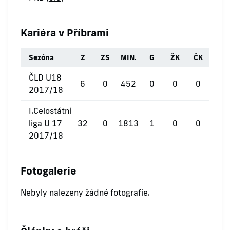
Kariéra v Příbrami
Sezóna
Z
ZS
MIN.
G
ŽK
ČK
ČLD U18
6
0
452
0
0
0
2017/18
I.Celostátní
liga U 17
32
0
1813
1
0
0
2017/18
Fotogalerie
Nebyly nalezeny žádné fotografie.