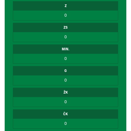
Z
0
ZS
0
MIN.
0
G
0
ŽK
0
ČK
0