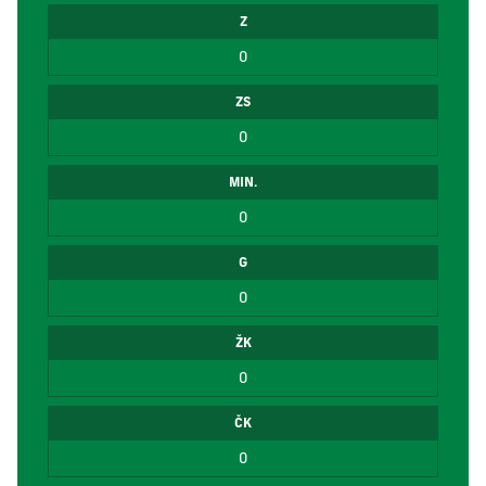
Z
0
ZS
0
MIN.
0
G
0
ŽK
0
ČK
0