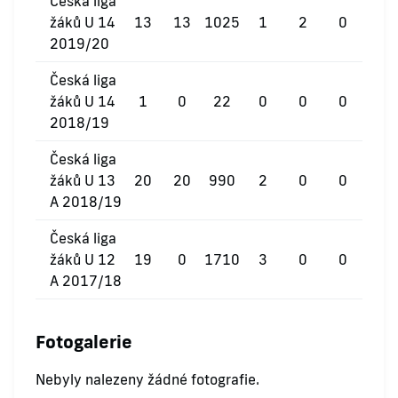
Česká liga
žáků U 14
13
13
1025
1
2
0
2019/20
Česká liga
žáků U 14
1
0
22
0
0
0
2018/19
Česká liga
žáků U 13
20
20
990
2
0
0
A 2018/19
Česká liga
žáků U 12
19
0
1710
3
0
0
A 2017/18
Fotogalerie
Nebyly nalezeny žádné fotografie.