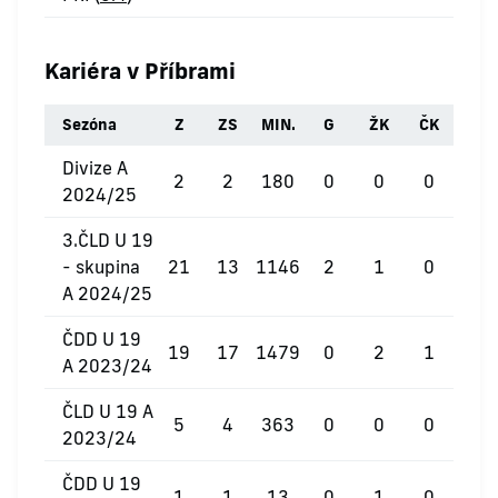
Kariéra v Příbrami
Sezóna
Z
ZS
MIN.
G
ŽK
ČK
Divize A
2
2
180
0
0
0
2024/25
3.ČLD U 19
- skupina
21
13
1146
2
1
0
A 2024/25
ČDD U 19
19
17
1479
0
2
1
A 2023/24
ČLD U 19 A
5
4
363
0
0
0
2023/24
ČDD U 19
1
1
13
0
1
0