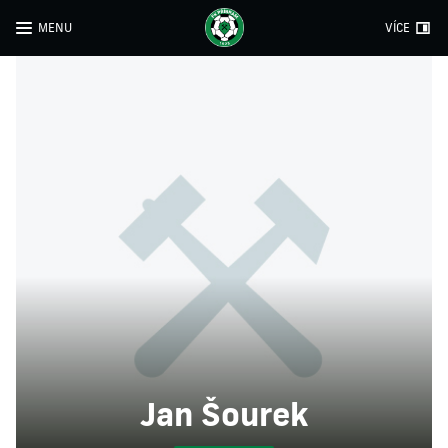
MENU
VÍCE
Jan Šourek