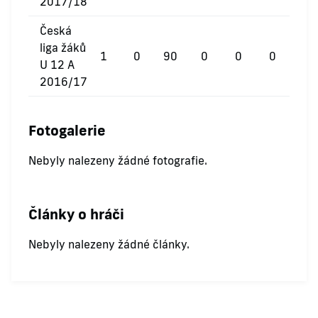
2017/18
Česká
liga žáků
1
0
90
0
0
0
U 12 A
2016/17
Fotogalerie
Nebyly nalezeny žádné fotografie.
Články o hráči
Nebyly nalezeny žádné články.