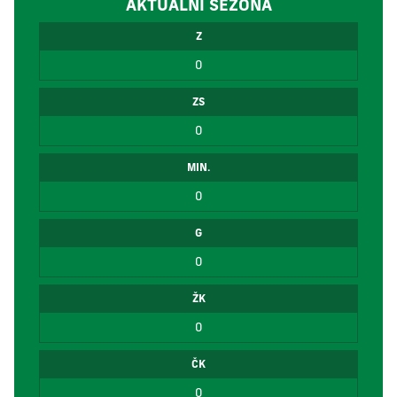
AKTUÁLNÍ SEZÓNA
Z
0
ZS
0
MIN.
0
G
0
ŽK
0
ČK
0