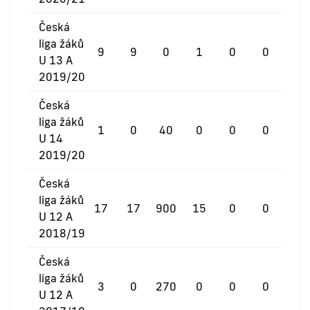
Česká
liga žáků
9
9
0
1
0
0
U 13 A
2019/20
Česká
liga žáků
1
0
40
0
0
0
U 14
2019/20
Česká
liga žáků
17
17
900
15
0
0
U 12 A
2018/19
Česká
liga žáků
3
0
270
0
0
0
U 12 A