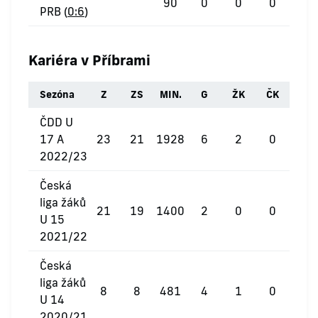
90
0
0
0
PRB (
0:6
)
Kariéra v Příbrami
Sezóna
Z
ZS
MIN.
G
ŽK
ČK
ČDD U
17 A
23
21
1928
6
2
0
2022/23
Česká
liga žáků
21
19
1400
2
0
0
U 15
2021/22
Česká
liga žáků
8
8
481
4
1
0
U 14
2020/21