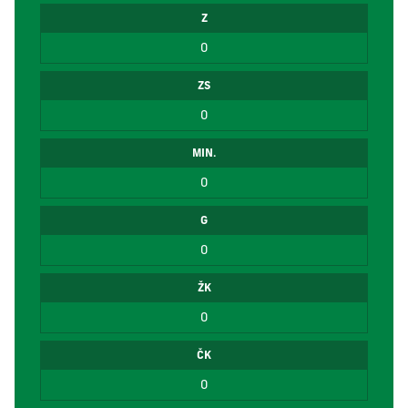
Z
0
ZS
0
MIN.
0
G
0
ŽK
0
ČK
0