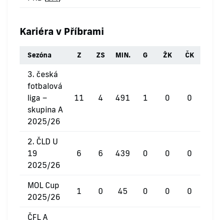
Kariéra v Příbrami
Sezóna
Z
ZS
MIN.
G
ŽK
ČK
3. česká
fotbalová
liga –
11
4
491
1
0
0
skupina A
2025/26
2. ČLD U
19
6
6
439
0
0
0
2025/26
MOL Cup
1
0
45
0
0
0
2025/26
ČFL A