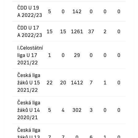
ČDD U 19
5
0
142
0
0
0
A 2022/23
ČDD U 17
15
15
1261
37
2
0
A 2022/23
I.Celostátní
liga U 17
1
0
29
0
0
0
2021/22
Česká liga
žáků U 15
22
20
1412
7
1
0
2021/22
Česká liga
žáků U 14
5
4
302
3
0
0
2020/21
Česká liga
žáků U 13
7
7
0
6
1
0