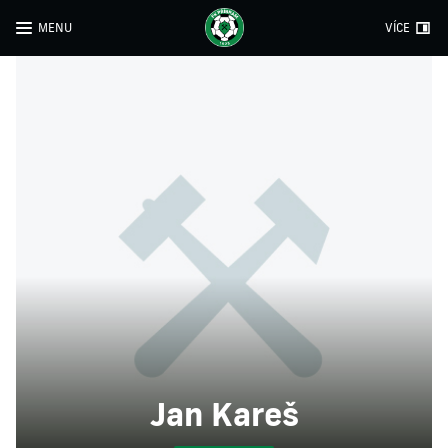
MENU
VÍCE
Jan Kareš