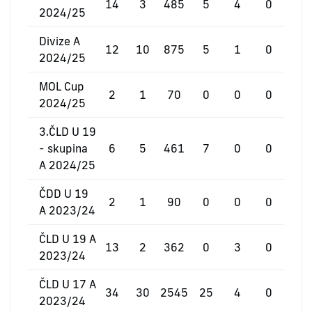
14
3
485
5
4
0
2024/25
Divize A
12
10
875
5
1
0
2024/25
MOL Cup
2
1
70
0
0
0
2024/25
3.ČLD U 19
- skupina
6
5
461
7
0
0
A 2024/25
ČDD U 19
2
1
90
0
0
0
A 2023/24
ČLD U 19 A
13
2
362
0
3
0
2023/24
ČLD U 17 A
34
30
2545
25
4
0
2023/24