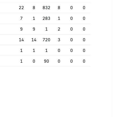
22
8
832
8
0
0
7
1
283
1
0
0
9
9
1
2
0
0
14
14
720
3
0
0
1
1
1
0
0
0
1
0
90
0
0
0