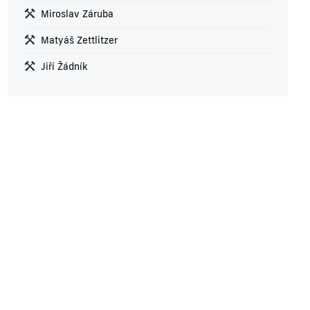
Miroslav Záruba
Matyáš Zettlitzer
Jiří Žádník