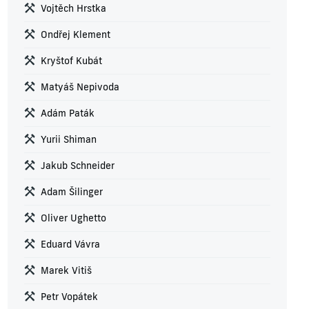
Vojtěch Hrstka
Ondřej Klement
Kryštof Kubát
Matyáš Nepivoda
Adám Paták
Yurii Shiman
Jakub Schneider
Adam Šilinger
Oliver Ughetto
Eduard Vávra
Marek Vitiš
Petr Vopátek