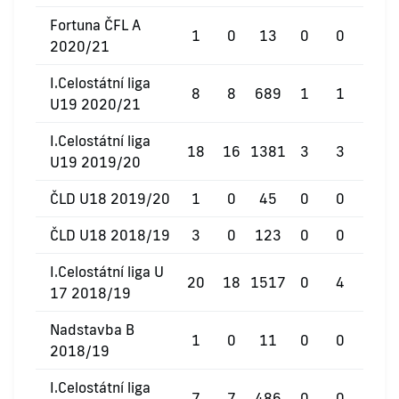
Fortuna ČFL A
1
0
13
0
0
0
2020/21
I.Celostátní liga
8
8
689
1
1
0
U19 2020/21
I.Celostátní liga
18
16
1381
3
3
0
U19 2019/20
ČLD U18 2019/20
1
0
45
0
0
0
ČLD U18 2018/19
3
0
123
0
0
0
I.Celostátní liga U
20
18
1517
0
4
0
17 2018/19
Nadstavba B
1
0
11
0
0
0
2018/19
I.Celostátní liga
7
7
486
0
0
0