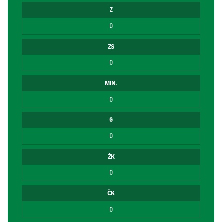
Z
0
ZS
0
MIN.
0
G
0
ŽK
0
ČK
0