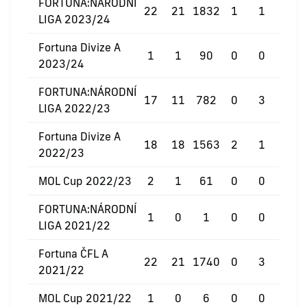
FORTUNA:NÁRODNÍ
22
21
1832
1
1
0
LIGA 2023/24
Fortuna Divize A
1
1
90
0
0
0
2023/24
FORTUNA:NÁRODNÍ
17
11
782
0
3
0
LIGA 2022/23
Fortuna Divize A
18
18
1563
2
1
0
2022/23
MOL Cup 2022/23
2
1
61
0
0
0
FORTUNA:NÁRODNÍ
1
0
1
0
0
0
LIGA 2021/22
Fortuna ČFL A
22
21
1740
0
3
0
2021/22
MOL Cup 2021/22
1
0
6
0
0
0