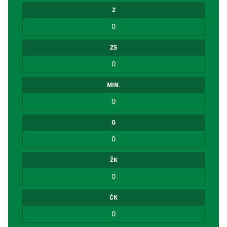
Z
0
ZS
0
MIN.
0
G
0
ŽK
0
ČK
0