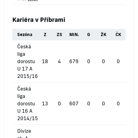
Kariéra v Příbrami
Sezóna
Z
ZS
MIN.
G
ŽK
ČK
Česká
liga
dorostu
18
4
679
0
0
0
U 17 A
2015/16
Česká
liga
dorostu
13
0
607
0
0
0
U 16 A
2014/15
Divize