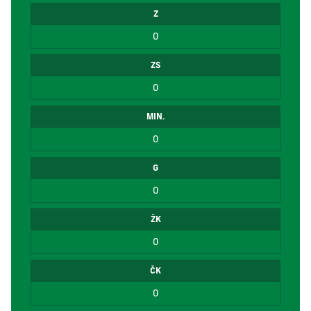
Z
0
ZS
0
MIN.
0
G
0
ŽK
0
ČK
0