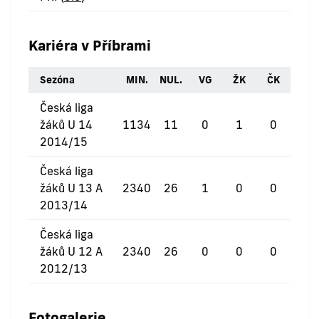
Kariéra v Příbrami
Sezóna
MIN.
NUL.
VG
ŽK
ČK
Česká liga
žáků U 14
1134
11
0
1
0
2014/15
Česká liga
žáků U 13 A
2340
26
1
0
0
2013/14
Česká liga
žáků U 12 A
2340
26
0
0
0
2012/13
Fotogalerie