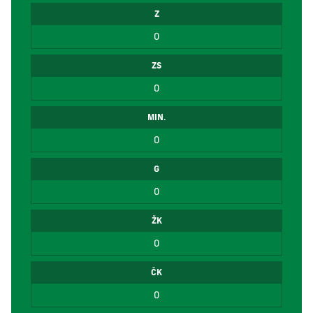
Z
0
ZS
0
MIN.
0
G
0
ŽK
0
ČK
0