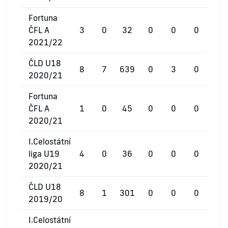
Fortuna
ČFL A
3
0
32
0
0
0
2021/22
ČLD U18
8
7
639
0
3
0
2020/21
Fortuna
ČFL A
1
0
45
0
0
0
2020/21
I.Celostátní
liga U19
4
0
36
0
0
0
2020/21
ČLD U18
8
1
301
0
0
0
2019/20
I.Celostátní