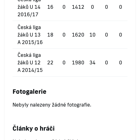
žáků U 14
16
0
1412
0
0
0
2016/17
Česká liga
žáků U 13
18
0
1620
10
0
0
A 2015/16
Česká liga
žáků U 12
22
0
1980
34
0
0
A 2014/15
Fotogalerie
Nebyly nalezeny žádné fotografie.
Články o hráči