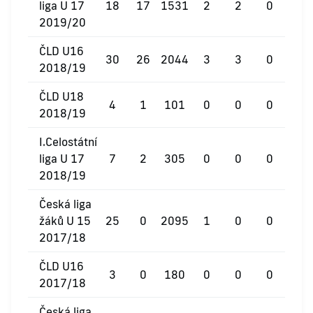
liga U 17
18
17
1531
2
2
0
2019/20
ČLD U16
30
26
2044
3
3
0
2018/19
ČLD U18
4
1
101
0
0
0
2018/19
I.Celostátní
liga U 17
7
2
305
0
0
0
2018/19
Česká liga
žáků U 15
25
0
2095
1
0
0
2017/18
ČLD U16
3
0
180
0
0
0
2017/18
Česká liga