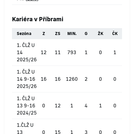
Kariéra v Příbrami
Sezóna
Z
ZS
MIN.
G
ŽK
ČK
1. ČLŽ U
14
12
11
793
1
0
1
2025/26
1. ČLŽ U
14 9-16
16
16
1260
2
0
0
2025/26
1. ČLŽ U
13 9-16
0
12
1
4
1
0
2024/25
1.ČLŽ U
13
0
15
1
3
0
0