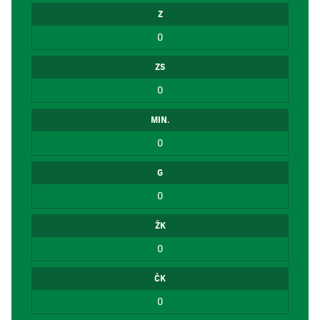
Z
0
ZS
0
MIN.
0
G
0
ŽK
0
ČK
0