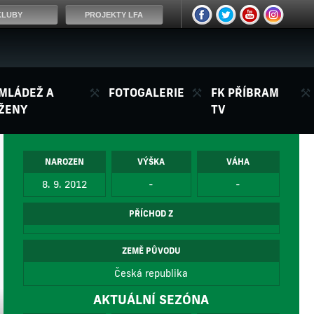
KLUBY
PROJEKTY LFA
MLÁDEŽ A
FOTOGALERIE
FK PŘÍBRAM
ŽENY
TV
NAROZEN
VÝŠKA
VÁHA
8. 9. 2012
-
-
PŘÍCHOD Z
ZEMĚ PŮVODU
Česká republika
AKTUÁLNÍ SEZÓNA