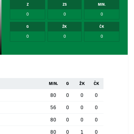
Z
ZS
MIN.
0
0
0
G
ŽK
ČK
0
0
0
MIN.
G
ŽK
ČK
80
0
0
0
56
0
0
0
80
0
0
0
80
0
1
0