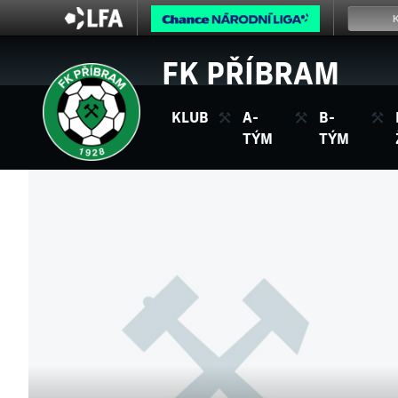
FK PŘÍBRAM
KLUB
A-
B-
TÝM
TÝM