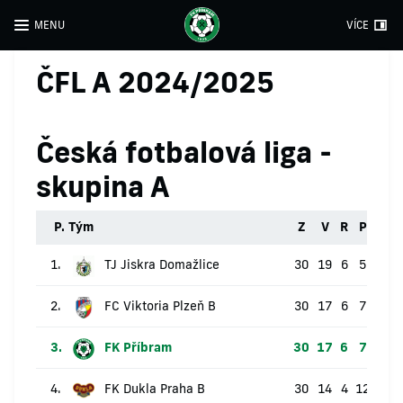
MENU
VÍCE
ČFL A 2024/2025
Česká fotbalová liga -
skupina A
P.
Tým
Z
V
R
P
B
1.
TJ Jiskra Domažlice
30
19
6
5
63
2.
FC Viktoria Plzeň B
30
17
6
7
57
3.
FK Příbram
30
17
6
7
57
4.
FK Dukla Praha B
30
14
4
12
46