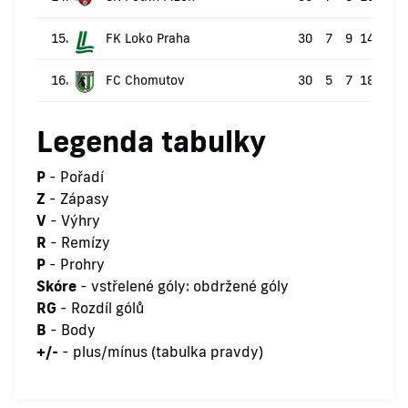
15.
FK Loko Praha
30
7
9
14
30
16.
FC Chomutov
30
5
7
18
22
Legenda tabulky
P
- Pořadí
Z
- Zápasy
V
- Výhry
R
- Remízy
P
- Prohry
Skóre
- vstřelené góly: obdržené góly
RG
- Rozdíl gólů
B
- Body
+/-
- plus/mínus (tabulka pravdy)