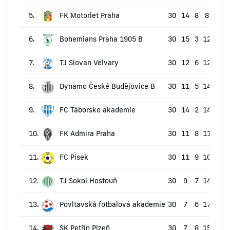
5.
FK Motorlet Praha
30
14
8
8
50
6.
Bohemians Praha 1905 B
30
15
3
12
48
7.
TJ Slovan Velvary
30
12
6
12
42
8.
Dynamo České Budějovice B
30
11
5
14
38
9.
FC Táborsko akademie
30
14
2
14
44
10.
FK Admira Praha
30
11
8
11
41
11.
FC Písek
30
11
9
10
42
12.
TJ Sokol Hostouň
30
9
7
14
34
13.
Povltavská fotbalová akademie
30
7
6
17
27
14.
SK Petřín Plzeň
30
7
8
15
29