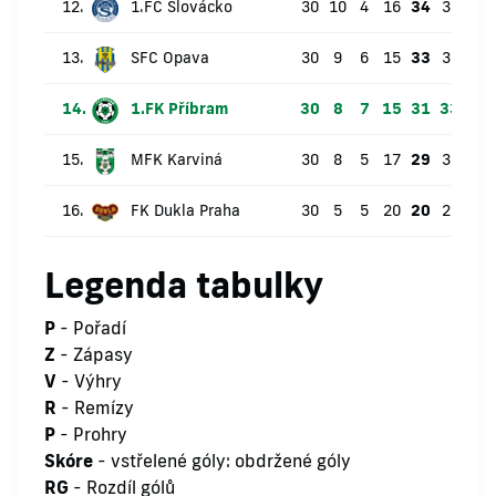
12.
1.FC Slovácko
30
10
4
16
34
32:45
13.
SFC Opava
30
9
6
15
33
39:49
14.
1.FK Příbram
30
8
7
15
31
33:63
15.
MFK Karviná
30
8
5
17
29
39:53
16.
FK Dukla Praha
30
5
5
20
20
25:62
Legenda tabulky
P
- Pořadí
Z
- Zápasy
V
- Výhry
R
- Remízy
P
- Prohry
Skóre
- vstřelené góly: obdržené góly
RG
- Rozdíl gólů