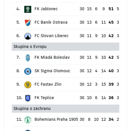
4.
FK Jablonec
30
15
6
9
51
53:26
5.
FC Baník Ostrava
30
13
6
11
45
38:36
6.
FC Slovan Liberec
30
11
9
10
42
33:28
Skupina o Evropu
7.
FK Mladá Boleslav
30
11
9
10
42
52:44
8.
SK Sigma Olomouc
30
12
4
14
40
37:43
9.
FC Fastav Zlín
30
12
3
15
39
32:40
10.
FK Teplice
30
10
6
14
36
32:42
Skupina o záchranu
11.
Bohemians Praha 1905
30
8
10
12
34
29:37