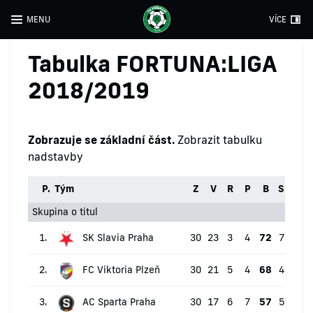
MENU
VÍCE
Tabulka FORTUNA:LIGA
2018/2019
Zobrazuje se základní část.
Zobrazit tabulku
nadstavby
P.
Tým
Z
V
R
P
B
Skóre
Skupina o titul
1.
SK Slavia Praha
30
23
3
4
72
72:23
2.
FC Viktoria Plzeň
30
21
5
4
68
47:27
3.
AC Sparta Praha
30
17
6
7
57
52:27