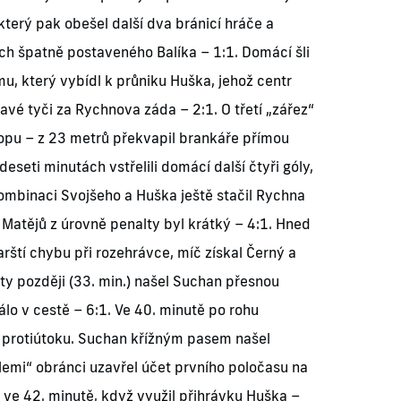
terý pak obešel další dva bránicí hráče a
ch špatně postaveného Balíka – 1:1. Domácí šli
u, který vybídl k průniku Huška, jehož centr
avé tyči za Rychnova záda – 2:1. O třetí „zářez“
kopu – z 23 metrů překvapil brankáře přímou
deseti minutách vstřelili domácí další čtyři góly,
 kombinaci Svojšeho a Huška ještě stačil Rychna
u Matějů z úrovně penalty byl krátký – 4:1. Hned
rští chybu při rozehrávce, míč získal Černý a
uty později (33. min.) našel Suchan přesnou
lo v cestě – 6:1. Ve 40. minutě po rohu
o protiútoku. Suchan křížným pasem našel
lemi“ obránci uzavřel účet prvního poločasu na
r ve 42. minutě, když využil přihrávku Huška –