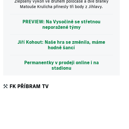
Zlepšený výkon ve druhém poločase a dvě branky
Matouše Krulicha přinesly tři body z Jihlavy.
PREVIEW: Na Vysočině se střetnou
neporažené týmy
Jiří Kohout: Naše hra se změnila, máme
hodně šancí
Permanentky v prodeji online i na
stadionu
FK PŘÍBRAM TV