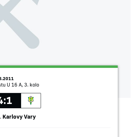
8.2011
tu U 16 A, 3. kolo
4:1
Karlovy Vary
.