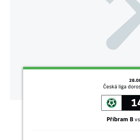
28.0
Česká liga doros
1
Příbram B
vs