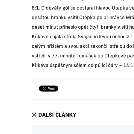
8:1. O devátý gól se postaral hlavou Otepka ve 
desátou branku vsítil Otepka po přihrávce Mrá
deset minut přineslo opět čtyři branky v síti 
Křikavou ujala střela Svojšeho levou nohou z 
celým hřištěm a svou akci zakončil střelou do 
vstřelil v 77. minutě Tomášek po Otepkově pa
Křikava úspěšným sólem od půlící čáry – 14:1
DALŠÍ ČLÁNKY