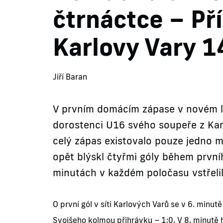
čtrnáctce – Př
Karlovy Vary 1
Jiří Baran
V prvním domácím zápase v novém lig
dorostenci U16 svého soupeře z Karl
celý zápas existovalo pouze jedno m
opět blýskl čtyřmi góly během první
minutách v každém poločasu vstřeli
O první gól v síti Karlových Varů se v 6. minut
Svojšeho kolmou přihrávku – 1:0. V 8. minutě 