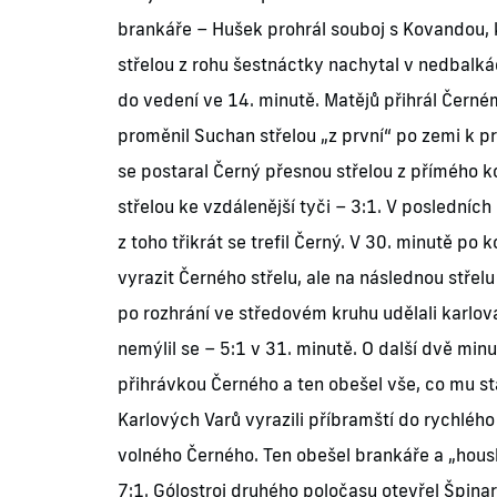
brankáře – Hušek prohrál souboj s Kovandou, k
střelou z rohu šestnáctky nachytal v nedbalká
do vedení ve 14. minutě. Matějů přihrál Černém
proměnil Suchan střelou „z první“ po zemi k pr
se postaral Černý přesnou střelou z přímého 
střelou ke vzdálenější tyči – 3:1. V posledních 
z toho třikrát se trefil Černý. V 30. minutě po
vyrazit Černého střelu, ale na následnou střel
po rozhrání ve středovém kruhu udělali karlova
nemýlil se – 5:1 v 31. minutě. O další dvě min
přihrávkou Černého a ten obešel vše, co mu stá
Karlových Varů vyrazili příbramští do rychléh
volného Černého. Ten obešel brankáře a „hous
7:1. Gólostroj druhého poločasu otevřel Špina