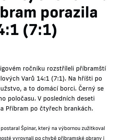
íbram porazila
4:1 (7:1)
ovém ročníku rozstříleli příbramští
ových Varů 14:1 (7:1). Na hříšti po
užstvo, a to domácí borci. Černý se
ho poločasu. V posledních deseti
la Příbram po čtyřech brankách.
ě postaral Špinar, který na výbornou zužitkoval
hosté vyrovnali po chybě příbramské obrany i