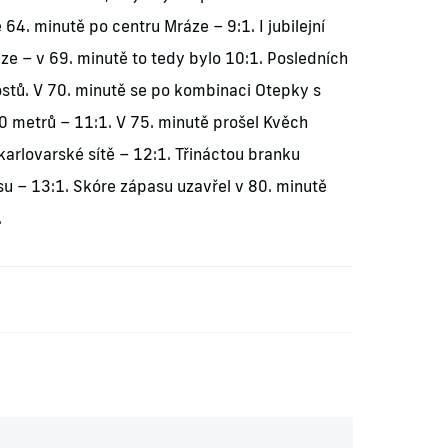
64. minutě po centru Mráze – 9:1. I jubilejní
ze – v 69. minutě to tedy bylo 10:1. Posledních
hostů. V 70. minutě se po kombinaci Otepky s
10 metrů – 11:1. V 75. minutě prošel Kvěch
karlovarské sítě – 12:1. Třináctou branku
su – 13:1. Skóre zápasu uzavřel v 80. minutě
.