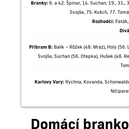
Branky:
6. a 42. Špinar, 14. Suchan, 19., 31., 
Svojše, 75. Kvěch, 77. Tomá
Rozhodčí:
Paták,
Divá
Příbram B:
Balík – Růžek (48. Mráz), Holý (56.
Svojše, Suchan (56. Otepka), Hušek (48. Re
Tom
Karlovy Vary:
Rychna, Kovanda, Schonwalder,
Ničipere
Domácí brankos