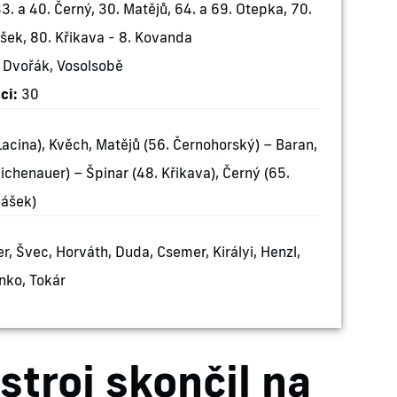
33. a 40. Černý, 30. Matějů, 64. a 69. Otepka, 70.
šek, 80. Křikava - 8. Kovanda
 Dvořák, Vosolsobě
ci:
30
 Lacina), Kvěch, Matějů (56. Černohorský) – Baran,
ichenauer) – Špinar (48. Křikava), Černý (65.
ášek)
 Švec, Horváth, Duda, Csemer, Királyi, Henzl,
nko, Tokár
troj skončil na