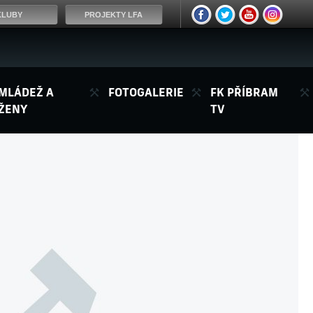
KLUBY
PROJEKTY LFA
MLÁDEŽ A
FOTOGALERIE
FK PŘÍBRAM
ŽENY
TV