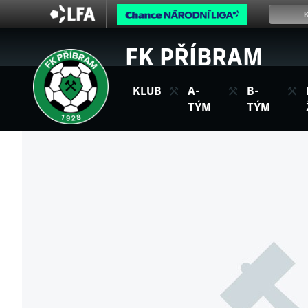
FK PŘÍBRAM
KLUB
A-
B-
TÝM
TÝM