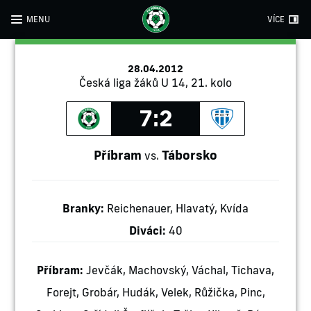
MENU
VÍCE
28.04.2012
Česká liga žáků U 14, 21. kolo
7:2
Příbram
Táborsko
vs.
Branky:
Reichenauer, Hlavatý, Kvída
Diváci:
40
Příbram:
Jevčák, Machovský, Váchal, Tichava,
Forejt, Grobár, Hudák, Velek, Růžička, Pinc,