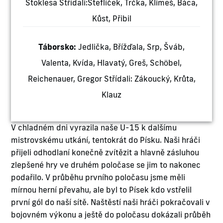
Stoklesa Střídali:Šteflíček, Trčka, Klimeš, Báca,
Kůst, Přibil
Táborsko:
Jedlička, Břížďala, Srp, Šváb,
Valenta, Kvída, Hlavatý, Greš, Schöbel,
Reichenauer, Gregor Střídali: Zákoucký, Krůta,
Klauz
V chladném dni vyrazila naše U-15 k dalšímu
mistrovskému utkání, tentokrát do Písku. Naši hráči
přijeli odhodlaní konečně zvítězit a hlavně zásluhou
zlepšené hry ve druhém poločase se jim to nakonec
podařilo. V průběhu prvního poločasu jsme měli
mírnou herní převahu, ale byl to Písek kdo vstřelil
první gól do naší sítě. Naštěstí naši hráči pokračovali v
bojovném výkonu a ještě do poločasu dokázali průběh