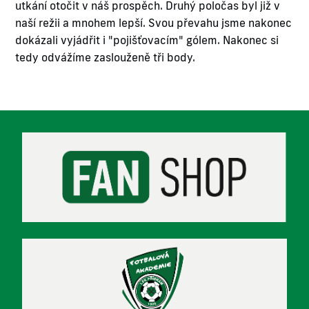
utkání otočit v náš prospěch. Druhý poločas byl již v
naší režii a mnohem lepší. Svou převahu jsme nakonec
dokázali vyjádřit i "pojišťovacím" gólem. Nakonec si
tedy odvážíme zaslouženě tři body.