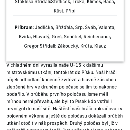
Stoklesa Střídali:Šteflíček, Trčka, Klimeš, Báca,
Kůst, Přibil
Příbram:
Jedlička, Břížďala, Srp, Šváb, Valenta,
Kvída, Hlavatý, Greš, Schöbel, Reichenauer,
Gregor Střídali: Zákoucký, Krůta, Klauz
V chladném dni vyrazila naše U-15 k dalšímu
mistrovskému utkání, tentokrát do Písku. Naši hráči
přijeli odhodlaní konečně zvítězit a hlavně zásluhou
zlepšené hry ve druhém poločase se jim to nakonec
podařilo. V průběhu prvního poločasu jsme měli
mírnou herní převahu, ale byl to Písek kdo vstřelil
první gól do naší sítě. Naštěstí naši hráči pokračovali v
bojovném výkonu a ještě do poločasu dokázali průběh
utkání otočit v náš prospěch. Druhý poločas byl již v