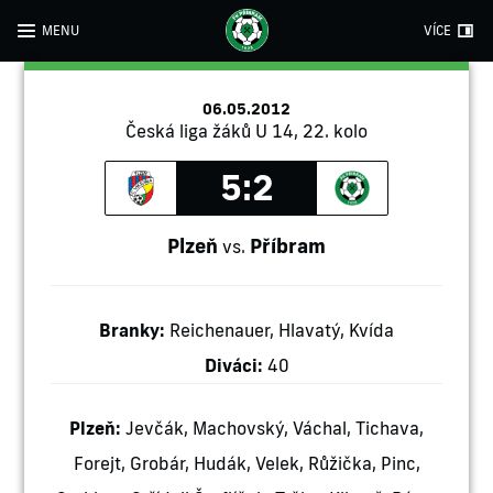
MENU
VÍCE
06.05.2012
Česká liga žáků U 14, 22. kolo
5:2
Plzeň
Příbram
vs.
Branky:
Reichenauer, Hlavatý, Kvída
Diváci:
40
Plzeň:
Jevčák, Machovský, Váchal, Tichava,
Forejt, Grobár, Hudák, Velek, Růžička, Pinc,