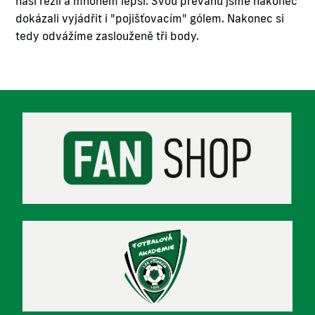
naší režii a mnohem lepší. Svou převahu jsme nakonec
dokázali vyjádřit i "pojišťovacím" gólem. Nakonec si
tedy odvážíme zaslouženě tři body.