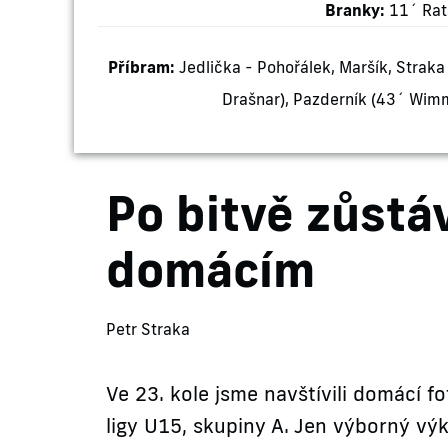
Branky:
11´ Rata
Příbram:
Jedlička - Pohořálek, Maršík, Straka
Drašnar), Pazderník (43´ Wimm
Po bitvě zůstá
domácím
Petr Straka
Ve 23. kole jsme navštívili domácí f
ligy U15, skupiny A. Jen výborný 