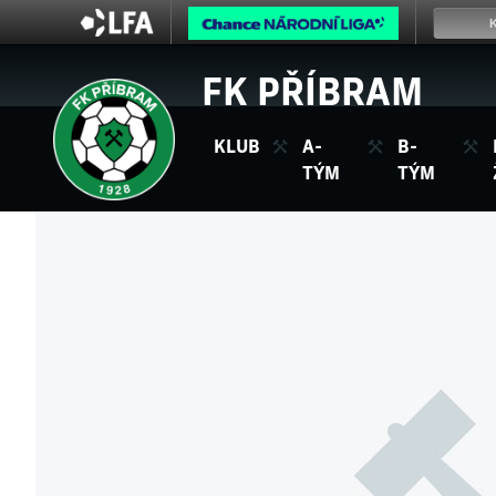
FK PŘÍBRAM
KLUB
A-
B-
TÝM
TÝM