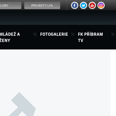
KLUBY
PROJEKTY LFA
MLÁDEŽ A
FOTOGALERIE
FK PŘÍBRAM
ŽENY
TV