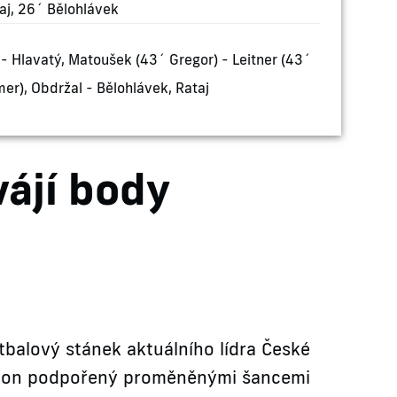
j, 26´ Bělohlávek
 - Hlavatý, Matoušek (43´ Gregor) - Leitner (43´
er), Obdržal - Bělohlávek, Rataj
vájí body
otbalový stánek aktuálního lídra České
výkon podpořený proměněnými šancemi