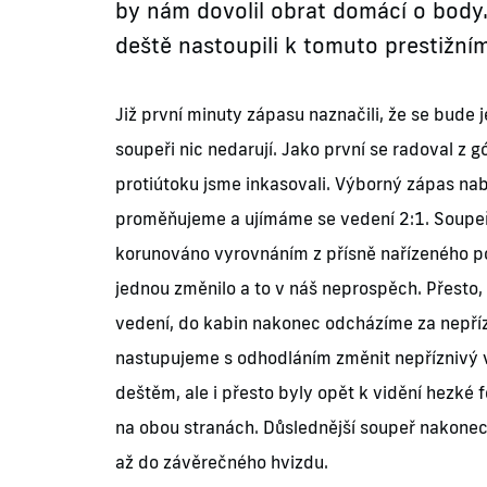
by nám dovolil obrat domácí o body.
deště nastoupili k tomuto prestižní
Již první minuty zápasu naznačili, že se bude j
soupeři nic nedarují. Jako první se radoval z 
protiútoku jsme inkasovali. Výborný zápas nab
proměňujeme a ujímáme se vedení 2:1. Soupeř
korunováno vyrovnáním z přísně nařízeného p
jednou změnilo a to v náš neprospěch. Přesto,
vedení, do kabin nakonec odcházíme za nepří
nastupujeme s odhodláním změnit nepříznivý v
deštěm, ale i přesto byly opět k vidění hezké 
na obou stranách. Důslednější soupeř nakonec 
až do závěrečného hvizdu.