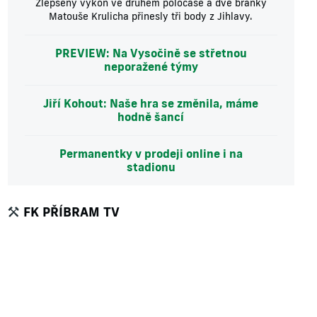
Zlepšený výkon ve druhém poločase a dvě branky
Matouše Krulicha přinesly tři body z Jihlavy.
PREVIEW: Na Vysočině se střetnou
neporažené týmy
Jiří Kohout: Naše hra se změnila, máme
hodně šancí
Permanentky v prodeji online i na
stadionu
FK PŘÍBRAM TV