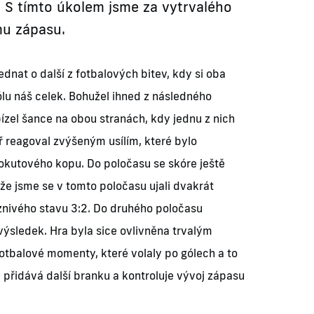
 S tímto úkolem jsme za vytrvalého
mu zápasu.
ednat o další z fotbalových bitev, kdy si oba
gólu náš celek. Bohužel ihned z následného
ízel šance na obou stranách, kdy jednu z nich
 reagoval zvýšeným usílím, které bylo
okutového kopu. Do poločasu se skóre ještě
 že jsme se v tomto poločasu ujali dvakrát
znivého stavu 3:2. Do druhého poločasu
ýsledek. Hra byla sice ovlivněna trvalým
fotbalové momenty, které volaly po gólech a to
přidává další branku a kontroluje vývoj zápasu