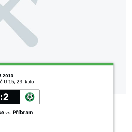
5.2013
ů U 15, 23. kolo
:2
ce
Příbram
vs.