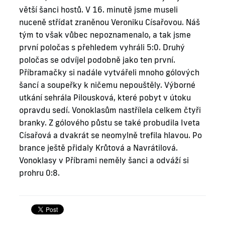
větší šanci hostů. V 16. minutě jsme museli
nuceně střídat zraněnou Veroniku Císařovou. Náš
tým to však vůbec nepoznamenalo, a tak jsme
první poločas s přehledem vyhráli 5:0. Druhý
poločas se odvíjel podobně jako ten první.
Příbramačky si nadále vytvářeli mnoho gólových
šancí a soupeřky k ničemu nepouštěly. Výborné
utkání sehrála Pilousková, které pobyt v útoku
opravdu sedí. Vonoklasům nastřílela celkem čtyři
branky. Z gólového půstu se také probudila Iveta
Císařová a dvakrát se neomylně trefila hlavou. Po
brance ještě přidaly Krůtová a Navrátilová.
Vonoklasy v Příbrami neměly šanci a odváží si
prohru 0:8.