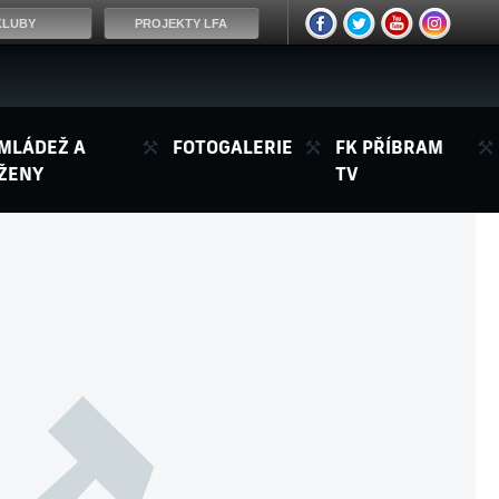
KLUBY
PROJEKTY LFA
MLÁDEŽ A
FOTOGALERIE
FK PŘÍBRAM
ŽENY
TV