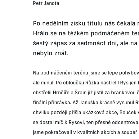
Petr Janota
Po nedělním zisku titulu nás čekala
Hrálo se na těžkém podmáčeném terén
šestý zápas za sedmnáct dní, ale n
nebylo znát.
Na podmáčeném terénu jsme se lépe pohybovali
ale minul. Po obloučku Růžka nastřelil Rys jen
obstřelil Hrnčíře a Šrain již jistil za branko
finální přihrávka. Až Januška krásně vysunul R
chvilku později přišla ukázková akce, Bouček 
se dostal míč k Rysovi, ten přesně odcentroval
jsme pokračovali v kvalitních akcích a soupeř 