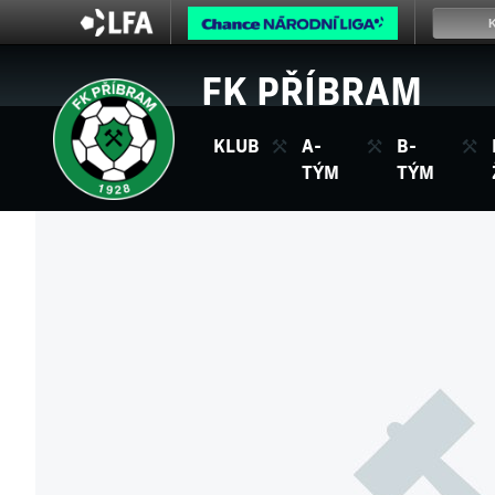
FK PŘÍBRAM
KLUB
A-
B-
TÝM
TÝM