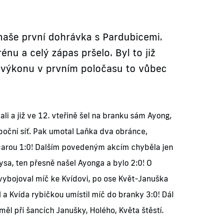
 naše první dohrávka s Pardubicemi.
u a celý zápas pršelo. Byl to již
a výkonu v prvním poločasu to vůbec
 a již ve 12. vteřině šel na branku sám Ayong,
 boční síť. Pak umotal Laňka dva obránce,
vou čarou 1:0! Dalším povedeným akcím chyběla jen
ysa, ten přesně našel Ayonga a bylo 2:0! O
vybojoval míč ke Kvídovi, po ose Květ-Januška
 a Kvída rybičkou umístil míč do branky 3:0! Dál
měl při šancích Janušky, Holého, Květa štěstí.