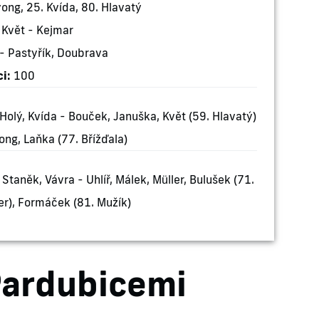
ong, 25. Kvída, 80. Hlavatý
Květ - Kejmar
 Pastyřík, Doubrava
i:
100
 Holý, Kvída - Bouček, Januška, Květ (59. Hlavatý)
ong, Laňka (77. Břížďala)
Staněk, Vávra - Uhlíř, Málek, Müller, Bulušek (71.
er), Formáček (81. Mužík)
Pardubicemi