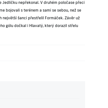
le Jedličku nepřekonal. V druhém poločase přeci
sme bojovali s terénem a sami se sebou, než se
h největší šanci přestřelil Formáček. Závěr už
o gólu dočkal i Hlavatý, který dorazil střelu