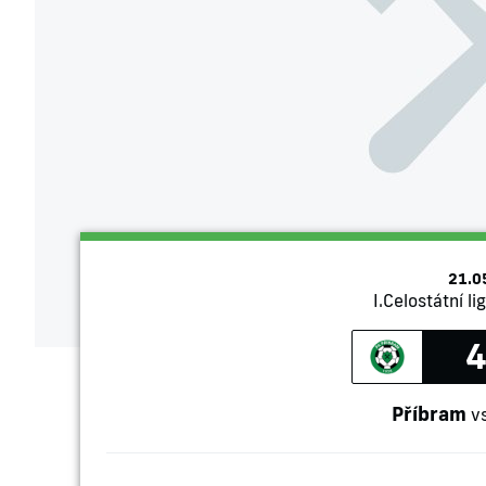
21.0
I.Celostátní li
4
Příbram
v