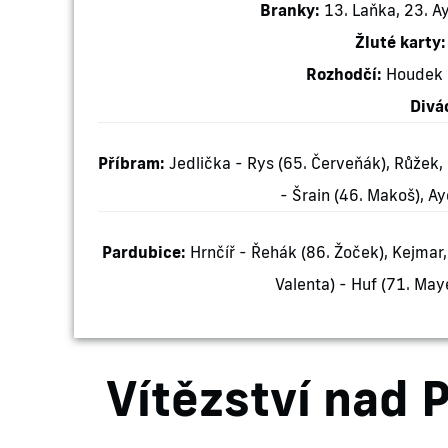
Branky:
13. Laňka, 23. Ay
Žluté karty:
Rozhodčí:
Houdek -
Divác
Příbram:
Jedlička - Rys (65. Červeňák), Růžek,
- Šrain (46. Makoš), Ay
Pardubice:
Hrnčíř - Řehák (86. Žoček), Kejmar, 
Valenta) - Huf (71. May
Vítězství nad 