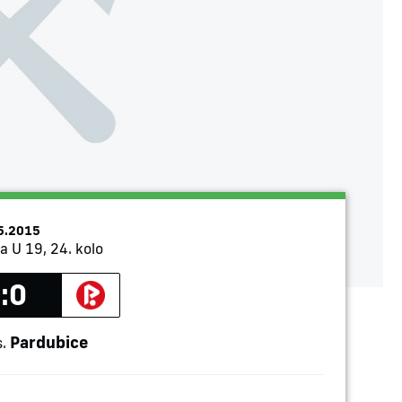
5.2015
ga U 19, 24. kolo
:0
Pardubice
s.