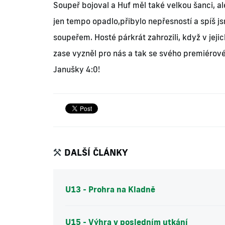
Soupeř bojoval a Huf měl také velkou šanci, a
jen tempo opadlo,přibylo nepřesností a spíš j
soupeřem. Hosté párkrát zahrozili, když v jejic
zase vyzněl pro nás a tak se svého premiérovéh
Janušky 4:0!
DALŠÍ ČLÁNKY
U13 - Prohra na Kladně
U15 - Výhra v posledním utkání