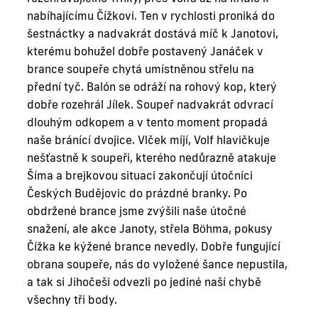
nabíhajícímu Čížkovi. Ten v rychlosti proniká do
šestnáctky a nadvakrát dostává míč k Janotovi,
kterému bohužel dobře postavený Janáček v
brance soupeře chytá umístněnou střelu na
přední tyč. Balón se odráží na rohový kop, který
dobře rozehrál Jílek. Soupeř nadvakrát odvrací
dlouhým odkopem a v tento moment propadá
naše bránící dvojice. Vlček míjí, Volf hlavičkuje
nešťastně k soupeři, kterého nedůrazně atakuje
Šíma a brejkovou situaci zakončují útočníci
Českých Budějovic do prázdné branky. Po
obdržené brance jsme zvýšili naše útočné
snažení, ale akce Janoty, střela Böhma, pokusy
Čížka ke kýžené brance nevedly. Dobře fungující
obrana soupeře, nás do vyložené šance nepustila,
a tak si Jihočeši odvezli po jediné naší chybě
všechny tři body.