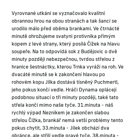
Vyrovnané utkání se vyznačovalo kvalitní
obrannou hrou na obou stranách a tak šancí se
urodilo málo před oběma brankami. Ve čtrnácté
minutě ohrožujeme svatyni protivníka přímým
kopem z levé strany, který posílá Čížek na hlavu
soupeře. Na to odpovídá sok z Budějovic o dvě
minuty později nebezpečnou, tvrdou střelou z
hranice šestnáctky, kterou Trnka vyráží na roh. Ve
dvacáté minutě se k zakončení hlavou po
rohovém kopu Jílka dostává tísněný Puchmertl,
jeho pokus končí vedle. Hráči Dynama oplácejí
podobnou situací o tři minuty později, také tato
střela končí mimo naše tyče. 31.minuta - náš
rychlý výpad Nezníkem je zakončen slabou
střelou Čížka, brankář nemá vetší problémy tento
pokus chytit, 33.minuta - Jílek obchází dva
obránce, ale střílí vedle pravé tyče, 38.minuta -