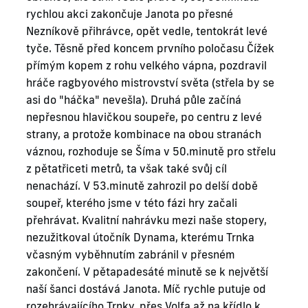
rychlou akci zakončuje Janota po přesné
Nezníkově přihrávce, opět vedle, tentokrát levé
tyče. Těsně před koncem prvního poločasu Čížek
přímým kopem z rohu velkého vápna, pozdravil
hráče ragbyového mistrovství světa (střela by se
asi do "háčka" nevešla). Druhá půle začíná
nepřesnou hlavičkou soupeře, po centru z levé
strany, a protože kombinace na obou stranách
váznou, rozhoduje se Šíma v 50.minutě pro střelu
z pětatřiceti metrů, ta však také svůj cíl
nenachází. V 53.minutě zahrozil po delší době
soupeř, kterého jsme v této fázi hry začali
přehrávat. Kvalitní nahrávku mezi naše stopery,
nezužitkoval útočník Dynama, kterému Trnka
včasným vyběhnutím zabránil v přesném
zakončení. V pětapadesáté minutě se k největší
naší šanci dostává Janota. Míč rychle putuje od
rozehrávajícího Trnky, přes Volfa až na křídlo k