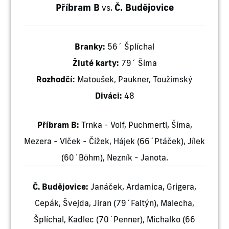
Příbram B
Č. Budějovice
vs.
Branky:
56´ Šplíchal
Žluté karty:
79´ Šíma
Rozhodčí:
Matoušek, Paukner, Toužimský
Diváci:
48
Příbram B:
Trnka - Volf, Puchmertl, Šíma,
Mezera - Vlček - Čížek, Hájek (66´Ptáček), Jílek
(60´Böhm), Nezník - Janota.
Č. Budějovice:
Janáček, Ardamica, Grigera,
Cepák, Švejda, Jiran (79´Faltýn), Malecha,
Šplíchal, Kadlec (70´Penner), Michalko (66