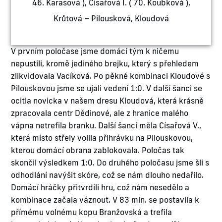
46. Karasová ), Císařová I. ( 70. Koubková ),
Krůtová – Pilousková, Kloudová
V prvním poločase jsme domácí tým k ničemu
nepustili, kromě jediného brejku, který s přehledem
zlikvidovala Vacíková. Po pěkné kombinaci Kloudové s
Pilouskovou jsme se ujali vedení 1:0. V další šanci se
ocitla novicka v našem dresu Kloudová, která krásně
zpracovala centr Dědinové, ale z hranice malého
vápna netrefila branku. Další šanci měla Císařová V.,
která místo střely volila přihrávku na Pilouskovou,
kterou domácí obrana zablokovala. Poločas tak
skončil výsledkem 1:0. Do druhého poločasu jsme šli s
odhodlání navýšit skóre, což se nám dlouho nedařilo.
Domácí hráčky přitvrdili hru, což nám nesedělo a
kombinace začala váznout. V 83 min. se postavila k
přímému volnému kopu Branžovská a trefila