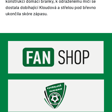
konstrukci domácí branky, k odraženému míči se
dostala dobíhající Kloudová a střelou pod břevno
ukončila skóre zápasu.