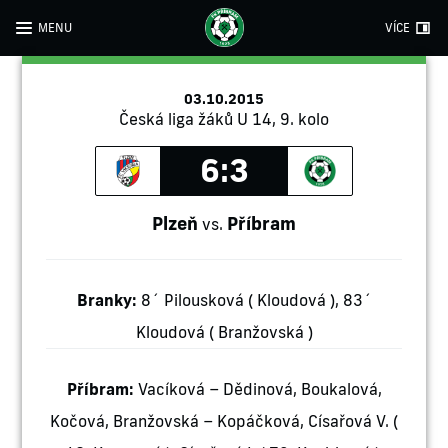
MENU
VÍCE
03.10.2015
Česká liga žáků U 14, 9. kolo
6:3
Plzeň
Příbram
vs.
Branky:
8´ Pilousková ( Kloudová ), 83´
Kloudová ( Branžovská )
Příbram:
Vacíková – Dědinová, Boukalová,
Kočová, Branžovská – Kopáčková, Císařová V. (