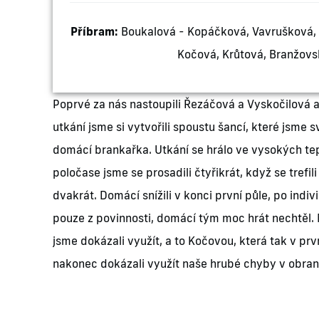
Příbram:
Boukalová - Kopáčková, Vavrušková, 
Kočová, Krůtová, Branžovs
Poprvé za nás nastoupili Řezáčová a Vyskočilová a
utkání jsme si vytvořili spoustu šancí, které jsme
domácí brankařka. Utkání se hrálo ve vysokých tep
poločase jsme se prosadili čtyřikrát, když se trefil
dvakrát. Domácí snížili v konci první půle, po indiv
pouze z povinnosti, domácí tým moc hrát nechtěl. M
jsme dokázali využít, a to Kočovou, která tak v pr
nakonec dokázali využít naše hrubé chyby v obraně