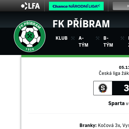
FK PŘÍBRAM
KLUB
A-
B-
TÝM
TÝM
05.1
Česká liga žák
3
Sparta
v
Branky:
Kočová 3x, Vys