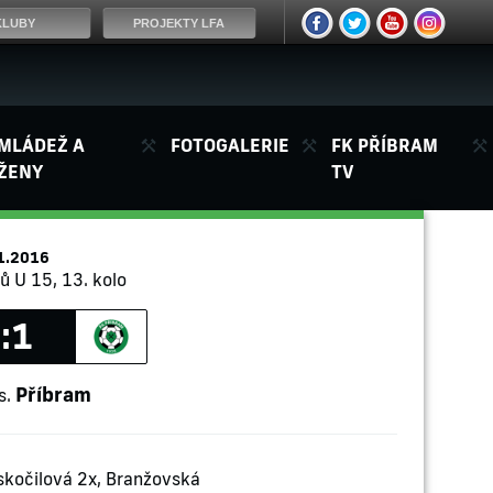
KLUBY
PROJEKTY LFA
MLÁDEŽ A
FOTOGALERIE
FK PŘÍBRAM
ŽENY
TV
1.2016
ů U 15, 13. kolo
:1
Příbram
s.
kočilová 2x, Branžovská