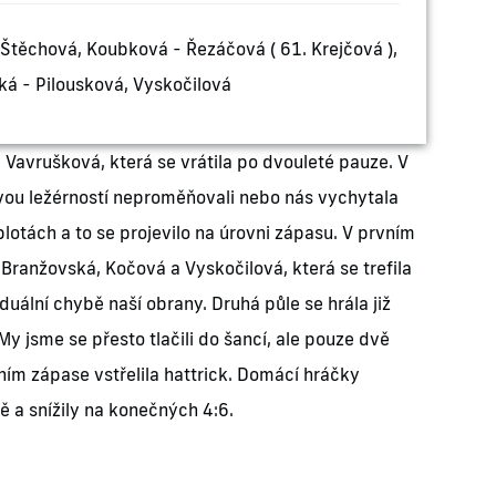
Štěchová, Koubková - Řezáčová ( 61. Krejčová ),
ká - Pilousková, Vyskočilová
 Vavrušková, která se vrátila po dvouleté pauze. V
 svou ležérností neproměňovali nebo nás vychytala
lotách a to se projevilo na úrovni zápasu. V prvním
i Branžovská, Kočová a Vyskočilová, která se trefila
iduální chybě naší obrany. Druhá půle se hrála již
y jsme se přesto tlačili do šancí, ale pouze dvě
vním zápase vstřelila hattrick. Domácí hráčky
 a snížily na konečných 4:6.