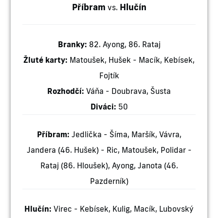
Příbram
Hlučín
vs.
Branky:
82. Ayong, 86. Rataj
Žluté karty:
Matoušek, Hušek - Macík, Kebísek,
Fojtík
Rozhodčí:
Váňa - Doubrava, Šusta
Diváci:
50
Příbram:
Jedlička - Šíma, Maršík, Vávra,
Jandera (46. Hušek) - Ric, Matoušek, Polidar -
Rataj (86. Hloušek), Ayong, Janota (46.
Pazderník)
Hlučín:
Virec - Kebísek, Kulig, Macík, Lubovský