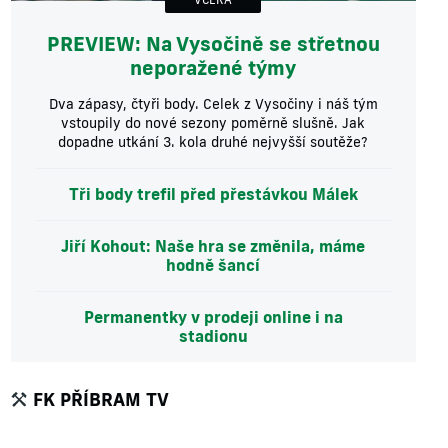
PREVIEW: Na Vysočině se střetnou
neporažené týmy
Dva zápasy, čtyři body. Celek z Vysočiny i náš tým
vstoupily do nové sezony poměrně slušně. Jak
dopadne utkání 3. kola druhé nejvyšší soutěže?
Tři body trefil před přestávkou Málek
Jiří Kohout: Naše hra se změnila, máme
hodně šancí
Permanentky v prodeji online i na
stadionu
FK PŘÍBRAM TV