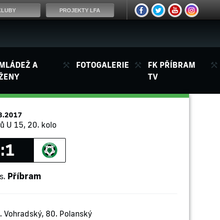
KLUBY
PROJEKTY LFA
MLÁDEŽ A
FOTOGALERIE
FK PŘÍBRAM
ŽENY
TV
3.2017
ů U 15, 20. kolo
:1
Příbram
s.
. Vohradský, 80. Polanský