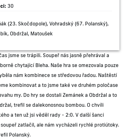
ci:
30
eňák (23. Skočdopole), Vohradský (67. Polanský),
ubík, Obdržal, Matoušek
as jsme se trápili. Soupeř nás jasně přehrával a
výborně chytající Bleha. Naše hra se omezovala pouze
hyběla nám kombinece se středovou řadou. Naštěstí
hceme kombinovat a to jsme také ve druhém poločase
řevahu my. Do hry se dostali Zemánek a Obdržal a to
držal, trefil se dalekonosnou bombou. O chvíli
ho a ten už jsi věděl rady - 2:0. V další šanci
oupeř zatlačil, ale nám vycházeli rychlé protiútoky.
efil Polanský.