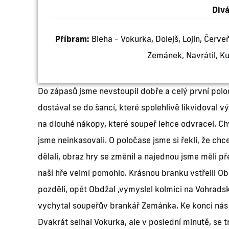
Divá
Příbram:
Bleha - Vokurka, Dolejš, Lojín, Červ
Zemánek, Navrátil, K
Do zápasů jsme nevstoupil dobře a celý první poloč
dostával se do šancí, které spolehlivě likvidoval 
na dlouhé nákopy, které soupeř lehce odvracel. C
jsme neinkasovali. O poločase jsme si řekli, že c
dělali, obraz hry se změnil a najednou jsme měli p
naší hře velmi pomohlo. Krásnou branku vstřelil Ob
pozděli, opět Obdžal ,vymyslel kolmici na Vohradské
vychytal soupeřův brankář Zemánka. Ke konci nás s
Dvakrát selhal Vokurka, ale v poslední minutě, se tr