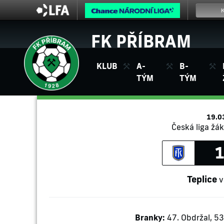
FK PŘÍBRAM
KLUB
A-
B-
TÝM
TÝM
19.0
Česká liga žák
1
Teplice
v
Branky:
47. Obdržal, 53